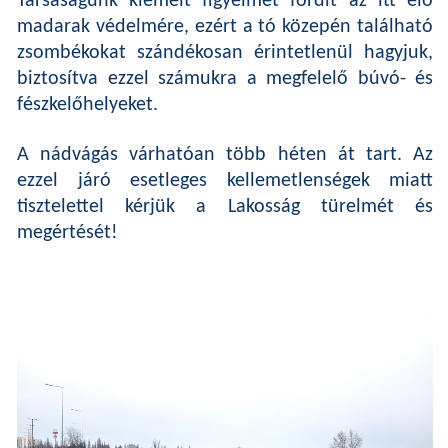
Társaságunk kiemelt figyelmet fordít az itt élő
madarak védelmére, ezért a tó közepén található
zsombékokat szándékosan érintetlenül hagyjuk,
biztosítva ezzel számukra a megfelelő búvó- és
fészkelőhelyeket.
A nádvágás várhatóan több héten át tart. Az
ezzel járó esetleges kellemetlenségek miatt
tisztelettel kérjük a Lakosság türelmét és
megértését!