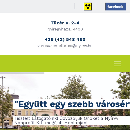
Tüzér u. 2-4
Nyíregyháza, 4400
+36 (42) 548 460
varosuzemeltetes@nyirvv.hu
"Együtt egy szebb városér
Tisztelt Látogatóink! Üdvözöljük Önöket a Nyírvv
Nonprofit Kft. megújult Honlapján!