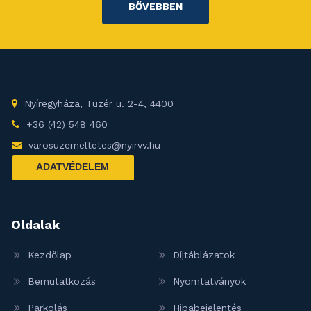
BŐVEBBEN
Nyíregyháza, Tüzér u. 2-4, 4400
+36 (42) 548 460
varosuzemeltetes@nyirvv.hu
ADATVÉDELEM
Oldalak
Kezdőlap
Díjtáblázatok
Bemutatkozás
Nyomtatványok
Parkolás
Hibabejelentés