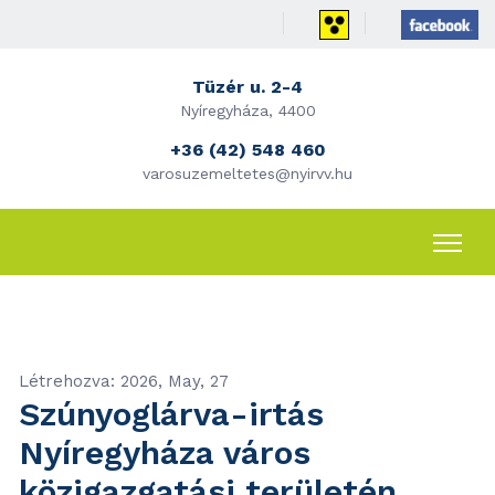
Tüzér u. 2-4
Nyíregyháza, 4400
+36 (42) 548 460
varosuzemeltetes@nyirvv.hu
Létrehozva: 2026, May, 27
Szúnyoglárva-irtás
Nyíregyháza város
közigazgatási területén