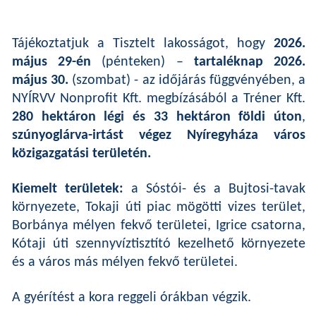
Tájékoztatjuk a Tisztelt lakosságot, hogy
2026.
május 29-én
(pénteken) –
tartaléknap 2026.
május 30.
(szombat)
- az időjárás függvényében, a
NYÍRVV Nonprofit Kft. megbízásából a Tréner Kft.
280 hektáron légi és 33 hektáron földi úton
,
szúnyoglárva-irtást végez Nyíregyháza város
közigazgatási területén.
Kiemelt területek:
a Sóstói- és a Bujtosi-tavak
környezete, Tokaji úti piac mögötti vizes terület,
Borbánya mélyen fekvő területei, Igrice csatorna,
Kótaji úti szennyvíztisztító kezelhető környezete
és a város más mélyen fekvő területei.
A gyérítést a kora reggeli órákban végzik.