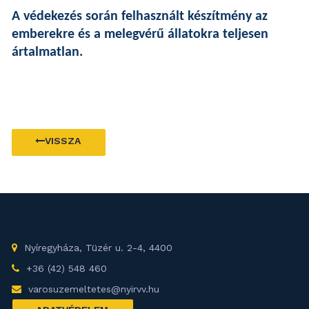
A védekezés során felhasznált készítmény az
emberekre és a melegvérű állatokra teljesen
ártalmatlan.
VISSZA
Nyíregyháza, Tüzér u. 2-4, 4400
+36 (42) 548 460
varosuzemeltetes@nyirvv.hu