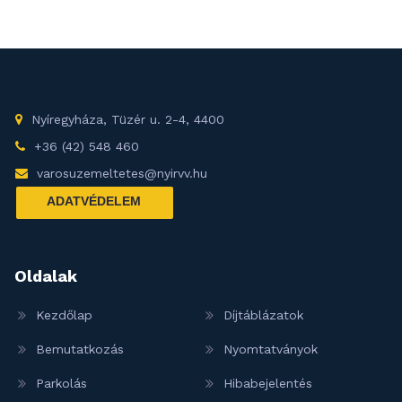
Nyíregyháza, Tüzér u. 2-4, 4400
+36 (42) 548 460
varosuzemeltetes@nyirvv.hu
ADATVÉDELEM
Oldalak
Kezdőlap
Díjtáblázatok
Bemutatkozás
Nyomtatványok
Parkolás
Hibabejelentés