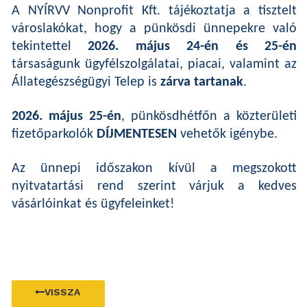
A NYÍRVV Nonprofit Kft. tájékoztatja a tisztelt
városlakókat, hogy a pünkösdi ünnepekre való
tekintettel
2026. május 24-én és 25-én
társaságunk ügyfélszolgálatai, piacai, valamint az
Állategészségügyi Telep is
zárva tartanak
.
2026. május 25-én
, pünkösdhétfőn a közterületi
fizetőparkolók
DÍJMENTESEN
vehetők igénybe.
Az ünnepi időszakon kívül a megszokott
nyitvatartási rend szerint várjuk a kedves
vásárlóinkat és ügyfeleinket!
VISSZA