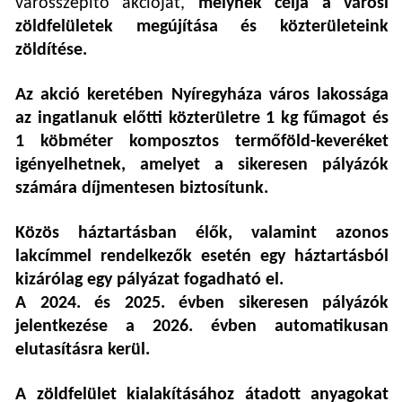
városszépítő akcióját,
melynek célja a városi
zöldfelületek megújítása és közterületeink
zöldítése.
Az akció keretében Nyíregyháza város lakossága
az ingatlanuk előtti közterületre 1 kg fűmagot és
1 köbméter komposztos termőföld-keveréket
igényelhetnek, amelyet a sikeresen pályázók
számára díjmentesen biztosítunk.
Közös háztartásban élők, valamint azonos
lakcímmel rendelkezők esetén egy háztartásból
kizárólag egy pályázat fogadható el.
A 2024. és 2025. évben sikeresen pályázók
jelentkezése a 2026. évben automatikusan
elutasításra kerül.
A zöldfelület kialakításához átadott anyagokat