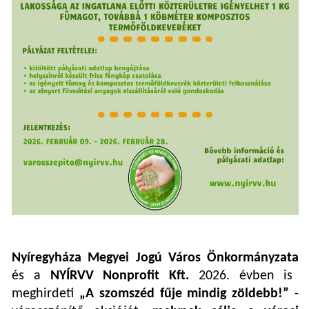
Nyíregyháza Megyei Jogú Város Önkormányzata
és a
NYÍRVV Nonprofit Kft.
2026. évben is
meghirdeti
„A szomszéd fűje mindig zöldebb!”
-