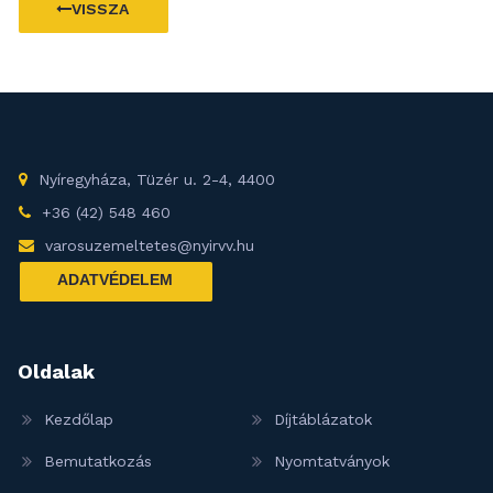
VISSZA
Nyíregyháza, Tüzér u. 2-4, 4400
+36 (42) 548 460
varosuzemeltetes@nyirvv.hu
ADATVÉDELEM
Oldalak
Kezdőlap
Díjtáblázatok
Bemutatkozás
Nyomtatványok