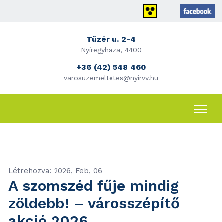
Tüzér u. 2-4
Nyíregyháza, 4400
+36 (42) 548 460
varosuzemeltetes@nyirvv.hu
Létrehozva: 2026, Feb, 06
A szomszéd fűje mindig
zöldebb! – városszépítő
akció 2026.